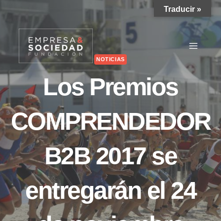
Saltar
Traducir »
al
contenido
NOTICIAS
Los Premios
COMPRENDEDOR
B2B 2017 se
entregarán el 24