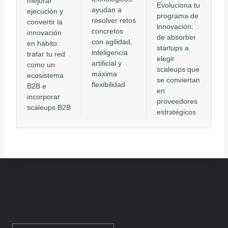
mejorar
Evoluciona tu
ayudan a
ejecución y
programa de
resolver retos
convertir la
innovación:
concretos
innovación
de absorber
con agilidad,
en hábito:
startups a
inteligencia
tratar tu red
elegir
artificial y
como un
scaleups que
máxima
ecosistema
se conviertan
flexibilidad
B2B e
en
incorporar
proveedores
scaleups B2B
estratégicos