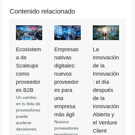
Contenido relacionado
Ecosistem
Empresas
La
a de
nativas
Innovación
Scaleups
digitales:
de la
como
nuevos
Innovación
proveedor
proveedor
: el día
es B2B
es para
después
Un cambio
una
de la
en tu lista de
empresa
Innovación
proveedores
más ágil
Abierta y
puede
Nuevos
el Venture
acelerar
proveedores
decisiones,
Client
tecnológicos