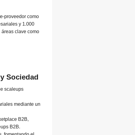
nte-proveedor como
sariales y 1.000
n áreas clave como
 y Sociedad
de scaleups
ariales mediante un
rketplace B2B,
leups B2B.
s, fomentando el