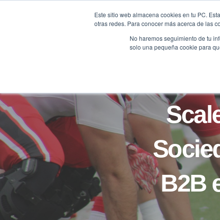
Saltar
Este sitio web almacena cookies en tu PC. Esta
al
otras redes. Para conocer más acerca de las coo
HOME
contenido
No haremos seguimiento de tu info
solo una pequeña cookie para que 
Scal
Socied
B2B 