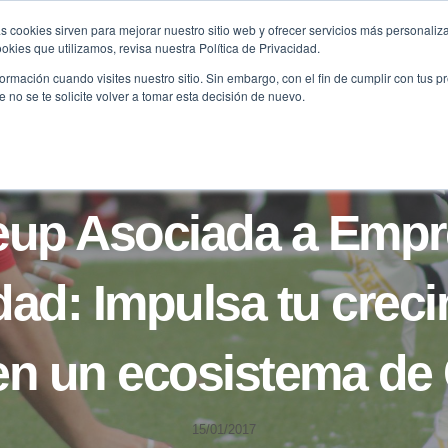
s cookies sirven para mejorar nuestro sitio web y ofrecer servicios más personaliza
kies que utilizamos, revisa nuestra Política de Privacidad.
B2B
FILANTROPÍA
LONGEVIDAD
AGENDA
ME
rmación cuando visites nuestro sitio. Sin embargo, con el fin de cumplir con tus 
no se te solicite volver a tomar esta decisión de nuevo.
B2B
NOTICIAS
eup Asociada a Empr
ad: Impulsa tu crec
en un ecosistema de
15/01/2017