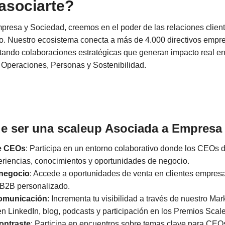
asociarte?
presa y Sociedad, creemos en el poder de las relaciones clie
o. Nuestro ecosistema conecta a más de 4.000 directivos empre
itando colaboraciones estratégicas que generan impacto real e
 Operaciones, Personas y Sostenibilidad.
de ser una scaleup Asociada a Empresa
e CEOs
: Participa en un entorno colaborativo donde los CEOs 
riencias, conocimientos y oportunidades de negocio.
 negocio
: Accede a oportunidades de venta en clientes empres
 B2B personalizado.
Comunicación
: Incrementa tu visibilidad a través de nuestro Ma
n LinkedIn, blog, podcasts y participación en los Premios Sca
ontraste
: Participa en encuentros sobre temas clave para CEO