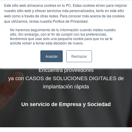
Saltar
Este sitio web almacena cookies en tu PC. Estas cookies sirven para mejorar
Traducir »
nuestro sitio web y ofrecer servicios más personalizados, tanto en este sitio
al
web como a través de otras redes. Para conocer más acerca de las cookies
contenido
que utilizamos, revisa nuestra Política de Privacidad.
No haremos seguimiento de tu información cuando visites nuestro
sitio. Sin embargo, con el fin de cumplir con tus preferencias,
tendremos que usar solo una pequeña cookie para que no se te
solicite volver a tomar esta decisión de nuevo.
MARKETPLACE B
2
B
Aceptar
Rechazar
Encuentra proveedores
ya con CASOS de SOLUCIONES DIGITALES de
implantación rápida
Un servicio de Empresa y Sociedad