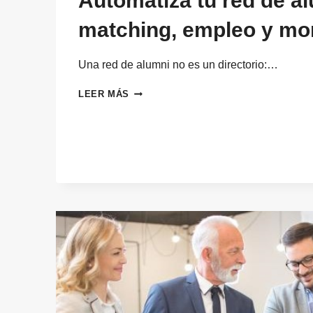
Automatiza tu red de al
matching, empleo y mo
Una red de alumni no es un directorio:…
AUTOMATIZA
LEER MÁS
TU
RED
DE
ALUMNI:
PANEL,
MATCHING,
EMPLEO
Y
MONETIZACIÓN