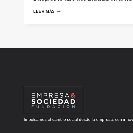
LOS
LEER MÁS
DESAFÍOS
DE
LA
DIVERSIDAD:
NUEVOS
ENFOQUES
Y
CAMBIOS
DE
PARADIGMAS
Impulsamos el cambio social desde la empresa, con innova