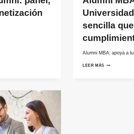
umni: panel,
Alumni MBA:
netización
Universidad
sencilla que
cumplimient
Alumni MBA: apoya a t
ALUMNI
LEER MÁS
MBA:
APOYA
A
TU
UNIVERSIDAD
CON
UNA
OPERATIVA
SENCILLA
QUE
GARANTICE