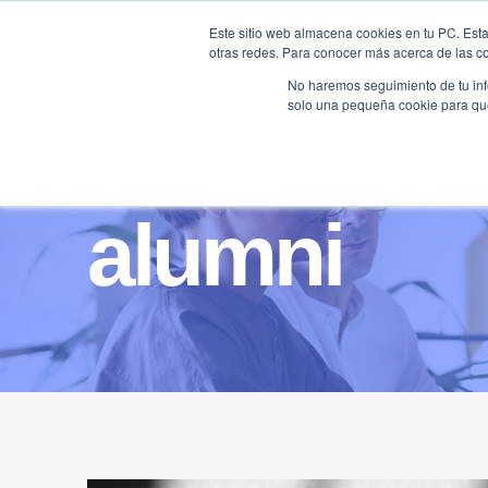
Saltar
Este sitio web almacena cookies en tu PC. Esta
al
otras redes. Para conocer más acerca de las coo
HOME
contenido
No haremos seguimiento de tu info
solo una pequeña cookie para que 
alumni