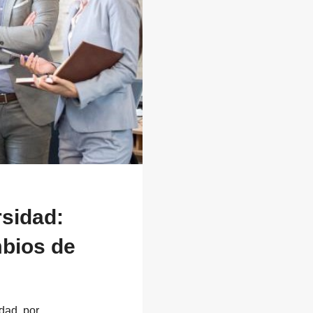
EL
CUMPLIMIENT
NORMATIVO
Y
FISCAL
rsidad:
bios de
idad, por…