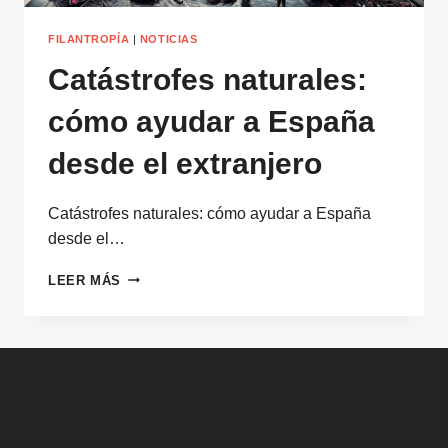
FILANTROPÍA
|
NOTICIAS
Catástrofes naturales:
cómo ayudar a España
desde el extranjero
Catástrofes naturales: cómo ayudar a España
desde el…
CATÁSTROFES
LEER MÁS
NATURALES:
CÓMO
AYUDAR
A
ESPAÑA
DESDE
EL
EXTRANJERO