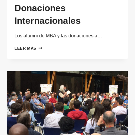
Donaciones
Internacionales
Los alumni de MBA y las donaciones a…
DE
LEER MÁS
LA
CAMPAÑA
NAVIDEÑA
DEL
BANCO
DE
ALIMENTOS
A
LA
DEL
BANCO
DE
DONACIONES
INTERNACIONALES