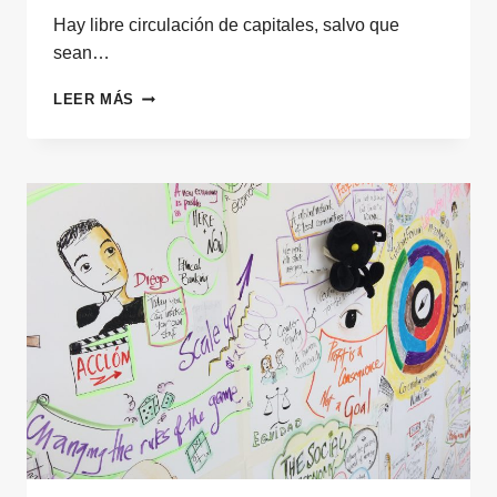
Hay libre circulación de capitales, salvo que
sean…
HAY
LEER MÁS
LIBRE
CIRCULACIÓN
DE
CAPITALES,
SALVO
QUE
SEAN
FILANTRÓPICOS