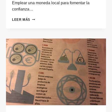
Emplear una moneda local para fomentar la
confianza…
EMPLEAR
LEER MÁS
UNA
MONEDA
LOCAL
PARA
FOMENTAR
LA
CONFIANZA
DE
LOS
INVERSORES