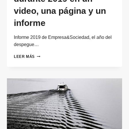
video, una página y un
informe
Informe 2019 de Empresa&Sociedad, el año del
despegue…
LA
LEER MÁS
ACTIVIDAD
DE
EMPRESA&SOCIEDAD
DURANTE
2019
EN
UN
VIDEO,
UNA
PÁGINA
Y
UN