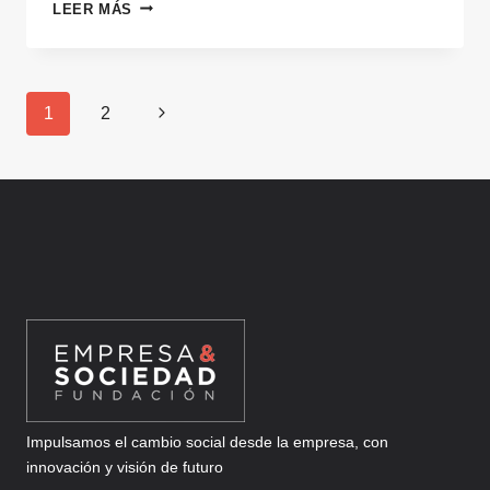
¿LE
LEER MÁS
SIGUES
PREGUNTANDO
A
LOS
Navegación
Siguiente
1
2
NIÑOS
de
QUÉ
página
QUIEREN
página
SER
DE
MAYORES?
Impulsamos el cambio social desde la empresa, con
innovación y visión de futuro