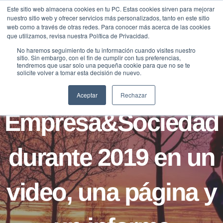
Saltar
Este sitio web almacena cookies en tu PC. Estas cookies sirven para mejorar
Traducir »
nuestro sitio web y ofrecer servicios más personalizados, tanto en este sitio
al
web como a través de otras redes. Para conocer más acerca de las cookies
contenido
que utilizamos, revisa nuestra Política de Privacidad.
No haremos seguimiento de tu información cuando visites nuestro
sitio. Sin embargo, con el fin de cumplir con tus preferencias,
BLOG
FUNDACIÓN
tendremos que usar solo una pequeña cookie para que no se te
solicite volver a tomar esta decisión de nuevo.
La actividad de
Aceptar
Rechazar
Empresa&Sociedad
durante 2019 en un
video, una página y