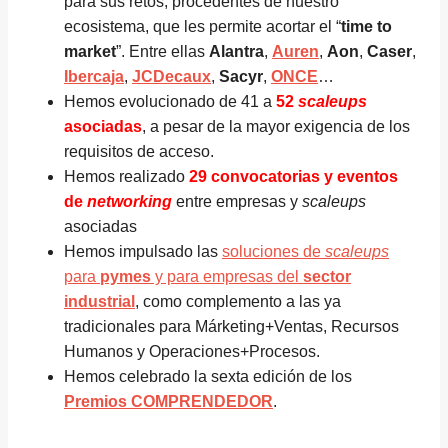
para sus retos, procedentes de nuestro
ecosistema, que les permite acortar el “
time to
market
”. Entre ellas
Alantra
,
Auren
,
Aon
,
Caser
,
Ibercaja
,
JCDecaux
,
Sacyr
,
ONCE
…
Hemos evolucionado de 41 a
52
scaleups
asociadas
, a pesar de la mayor exigencia de los
requisitos de acceso.
Hemos realizado
29 convocatorias y eventos
de
networking
entre empresas y
scaleups
asociadas
Hemos impulsado las
soluciones de
scaleups
para
pymes
y para empresas del
sector
industrial
, como complemento a las ya
tradicionales para Márketing+Ventas, Recursos
Humanos y Operaciones+Procesos.
Hemos celebrado la sexta edición de los
Premios COMPRENDEDOR
.