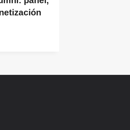
umni: panel,
netización