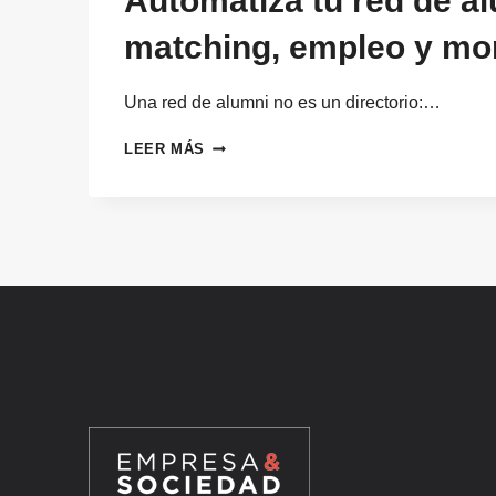
Automatiza tu red de al
matching, empleo y mo
Una red de alumni no es un directorio:…
AUTOMATIZA
LEER MÁS
TU
RED
DE
ALUMNI:
PANEL,
MATCHING,
EMPLEO
Y
MONETIZACIÓN