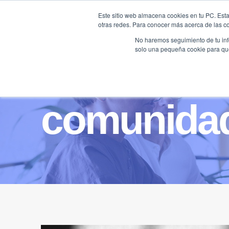
Saltar
Este sitio web almacena cookies en tu PC. Esta
al
otras redes. Para conocer más acerca de las coo
HOME
contenido
No haremos seguimiento de tu info
solo una pequeña cookie para que 
comunidad