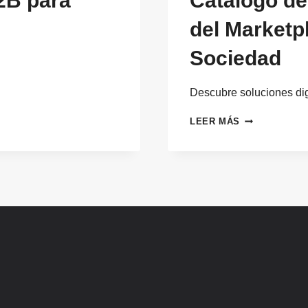
2B para
Catálogo de
del Marketp
Sociedad
Descubre soluciones dig
CATÁLOGO
LEER MÁS
DE
SOLUCIONES
DIGITALES
DEL
MARKETPLAC
B2B
DE
EMPRESA
Y
SOCIEDAD