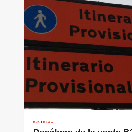
B2B
|
BLOG