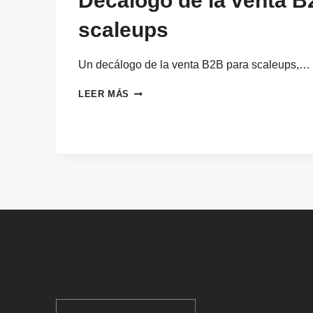
Decálogo de la venta B
scaleups
Un decálogo de la venta B2B para scaleups,…
DECÁLOGO
LEER MÁS
DE
LA
VENTA
B2B
PARA
SCALEUPS