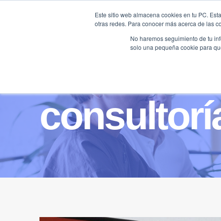
Saltar
Este sitio web almacena cookies en tu PC. Esta
al
otras redes. Para conocer más acerca de las coo
HOME
contenido
No haremos seguimiento de tu info
solo una pequeña cookie para que 
consultor