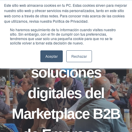
Saltar
Este sitio web almacena cookies en tu PC. Estas cookies sirven para mejorar
Traducir »
nuestro sitio web y ofrecer servicios más personalizados, tanto en este sitio
al
web como a través de otras redes. Para conocer más acerca de las cookies
contenido
que utilizamos, revisa nuestra Política de Privacidad.
No haremos seguimiento de tu información cuando visites nuestro
sitio. Sin embargo, con el fin de cumplir con tus preferencias,
CASOS
tendremos que usar solo una pequeña cookie para que no se te
solicite volver a tomar esta decisión de nuevo.
Catálogo de
Aceptar
Rechazar
soluciones
digitales del
Marketplace B2B