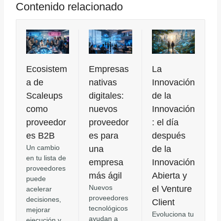
Contenido relacionado
Ecosistem
Empresas
La
a de
nativas
Innovación
Scaleups
digitales:
de la
como
nuevos
Innovación
proveedor
proveedor
: el día
es B2B
es para
después
Un cambio
una
de la
en tu lista de
empresa
Innovación
proveedores
más ágil
Abierta y
puede
Nuevos
el Venture
acelerar
proveedores
decisiones,
Client
tecnológicos
mejorar
Evoluciona tu
ayudan a
ejecución y