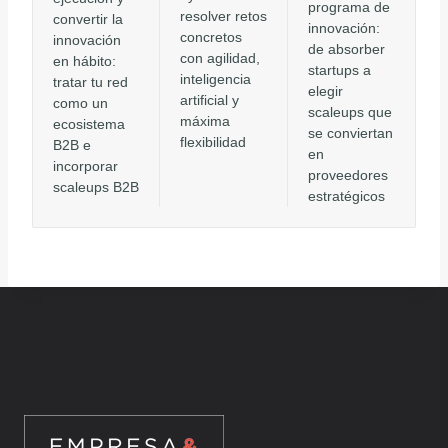
programa de
resolver retos
convertir la
innovación:
concretos
innovación
de absorber
con agilidad,
en hábito:
startups a
inteligencia
tratar tu red
elegir
artificial y
como un
scaleups que
máxima
ecosistema
se conviertan
flexibilidad
B2B e
en
incorporar
proveedores
scaleups B2B
estratégicos