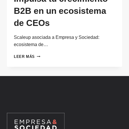
B2B en un ecosistema
de CEOs
Scaleup asociada a Empresa y Sociedad:
ecosistema de…
SCALEUP
LEER MÁS
ASOCIADA
A
EMPRESA
Y
SOCIEDAD:
IMPULSA
TU
CRECIMIENTO
B2B
EN
UN
ECOSISTEMA