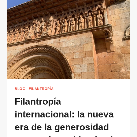
AÑOS
DE
INNOVACIÓN
SOCIAL
Y
DIGITALIZACIÓN
BLOG
|
FILANTROPÍA
Filantropía
internacional: la nueva
era de la generosidad