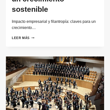
sostenible
Impacto empresarial y filantropía: claves para un
crecimiento…
IMPACTO
LEER MÁS
EMPRESARIAL
Y
FILANTROPÍA:
CLAVES
PARA
UN
CRECIMIENTO
SOSTENIBLE