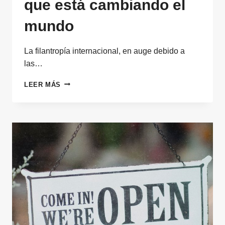
que está cambiando el
mundo
La filantropía internacional, en auge debido a
las…
FILANTROPÍA
LEER MÁS
INTERNACIONAL:
LA
NUEVA
ERA
DE
LA
GENEROSIDAD
QUE
ESTÁ
CAMBIANDO
EL
MUNDO