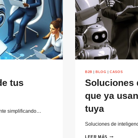
B2B
|
BLOG
|
CASOS
de tus
Soluciones d
que ya usa
tuya
ente simplificando…
Soluciones de inteligen
SOLUCIONES
LEER MÁS