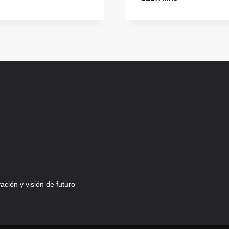
DE
INTELIGENCIA
ARTIFICIAL
QUE
YA
USAN
EMPRESAS
COMO
LA
TUYA
ción y visión de futuro