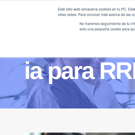
Saltar
Este sitio web almacena cookies en tu PC. Esta
al
otras redes. Para conocer más acerca de las coo
HOME
contenido
No haremos seguimiento de tu info
solo una pequeña cookie para que 
ia para R