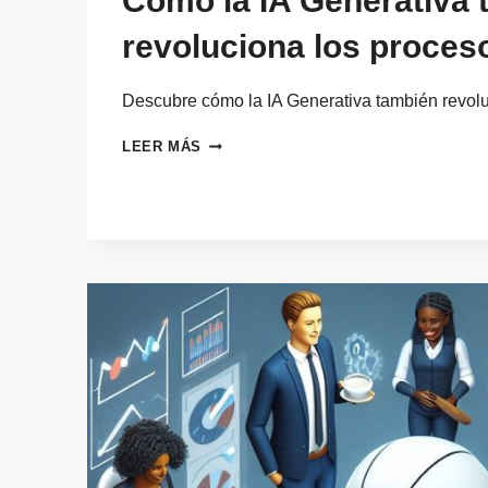
Cómo la IA Generativa 
revoluciona los proce
Descubre cómo la IA Generativa también revol
CÓMO
LEER MÁS
LA
IA
GENERATIVA
TAMBIÉN
REVOLUCIONA
LOS
PROCESOS
DE
RRHH