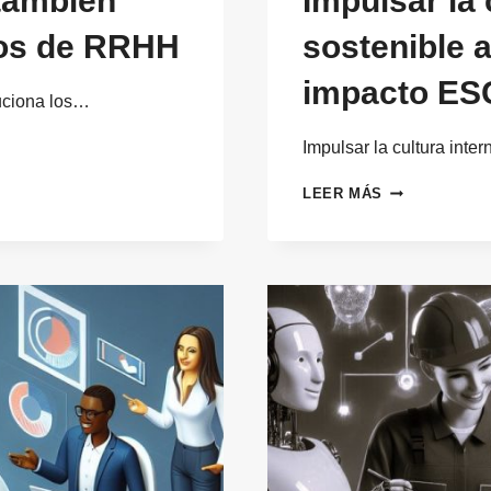
también
Impulsar la 
sos de RRHH
sostenible 
impacto ES
uciona los…
Impulsar la cultura int
IMPULSAR
LEER MÁS
LA
CULTURA
INTERNA
SOSTENIBLE
A
TRAVÉS
DE
ACCIONES
DE
IMPACTO
ESG