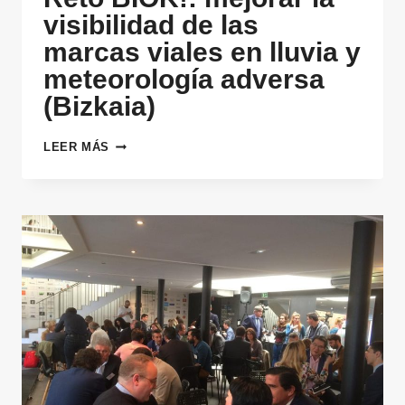
visibilidad de las
marcas viales en lluvia y
meteorología adversa
(Bizkaia)
RETO
LEER MÁS
BIOK!:
MEJORAR
LA
VISIBILIDAD
DE
LAS
MARCAS
VIALES
EN
LLUVIA
Y
METEOROLOGÍA
ADVERSA
(BIZKAIA)