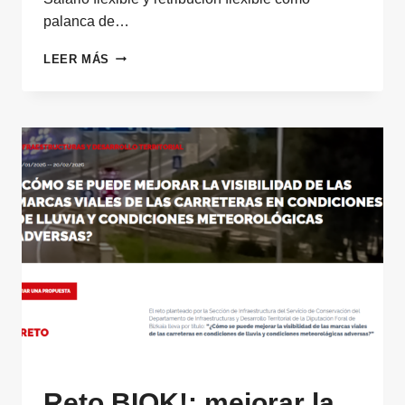
palanca de…
SALARIO
LEER MÁS
FLEXIBLE
Y
BIENESTAR
FINANCIERO
EN
ENTORNOS
COMPLEJOS
Reto BIOK!: mejorar la