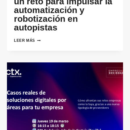
un reto para impulsar la
automatización y
robotización en
autopistas
SACYR
LEER MÁS
ICHALLENGES
LANZA
UN
RETO
PARA
IMPULSAR
LA
AUTOMATIZACIÓN
Y
ROBOTIZACIÓN
EN
AUTOPISTAS