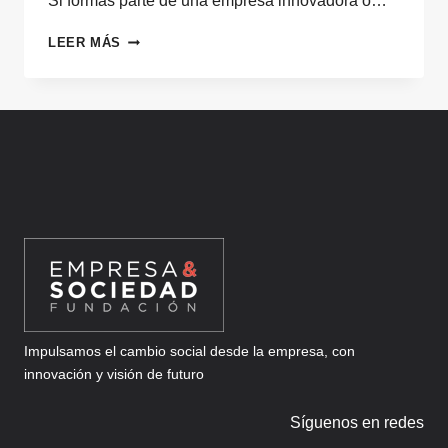
Si formas parte de una empresa innovadora o…
CÓMO
LEER MÁS
PARTICIPAR
EN
LOS
PREMIOS
SCALEUPS
B2B
Y
GANAR
VISIBILIDAD
REAL
CON
TU
CASO
DE
COLABORACIÓN
Impulsamos el cambio social desde la empresa, con
innovación y visión de futuro
Síguenos en redes