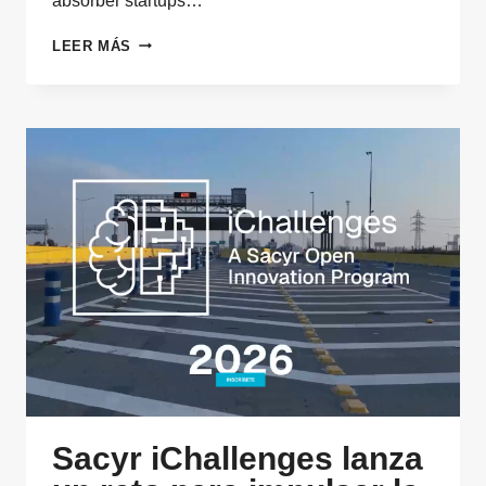
absorber startups…
LA
LEER MÁS
INNOVACIÓN
DE
LA
INNOVACIÓN:
EL
DÍA
DESPUÉS
DE
LA
INNOVACIÓN
ABIERTA
Y
EL
VENTURE
CLIENT
Sacyr iChallenges lanza