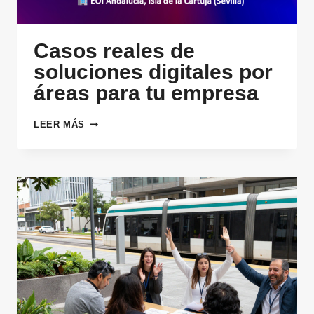
Casos reales de
soluciones digitales por
áreas para tu empresa
CASOS
LEER MÁS
REALES
DE
SOLUCIONES
DIGITALES
POR
ÁREAS
PARA
TU
EMPRESA