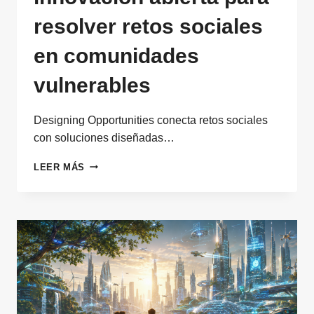
resolver retos sociales
en comunidades
vulnerables
Designing Opportunities conecta retos sociales
con soluciones diseñadas…
DESIGNING
LEER MÁS
OPPORTUNITIES,
INNOVACIÓN
ABIERTA
PARA
RESOLVER
RETOS
SOCIALES
EN
COMUNIDADES
VULNERABLES