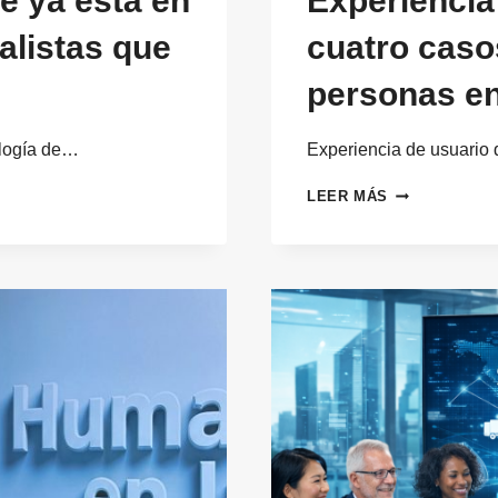
e ya está en
Experiencia
alistas que
cuatro caso
personas en
ología de…
Experiencia de usuario 
EXPERIENCIA
LEER MÁS
DE
USUARIO
QUE
ESCALA:
CUATRO
CASOS
QUE
PONEN
A
LAS
PERSONAS
EN
EL