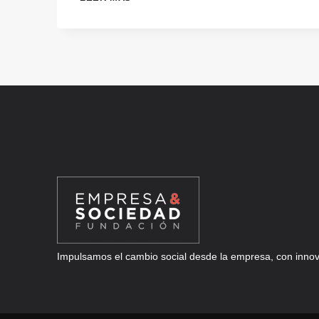
B2B
HUMANO:
LO
QUE
APRENDIMOS
EN
CAPITAL
RADIO
SOBRE
INNOVAR
CON
PERSONAS
Impulsamos el cambio social desde la empresa, con innova