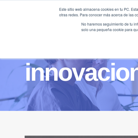
Saltar
Este sitio web almacena cookies en tu PC. Esta
al
otras redes. Para conocer más acerca de las coo
HOME
contenido
No haremos seguimiento de tu info
solo una pequeña cookie para que 
innovacio