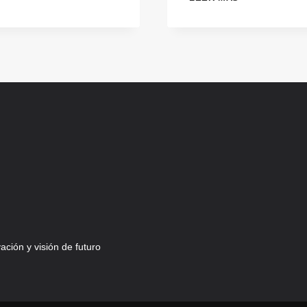
ECOSISTEMA
B2B
DE
INNOVACIÓN
DE
EMPRESA
Y
SOCIEDAD
Y…
¡
EN
TU
EMPRESA!
ción y visión de futuro