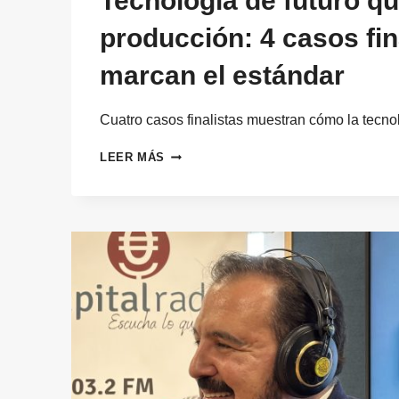
Tecnología de futuro qu
producción: 4 casos fin
marcan el estándar
Cuatro casos finalistas muestran cómo la tecn
TECNOLOGÍA
LEER MÁS
DE
FUTURO
QUE
YA
ESTÁ
EN
PRODUCCIÓN:
4
CASOS
FINALISTAS
QUE
MARCAN
EL