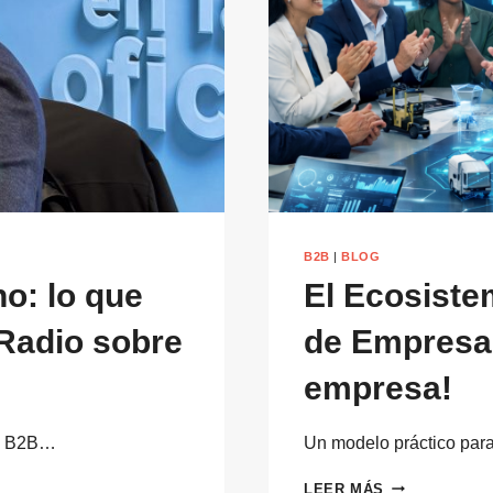
CENTRO
B2B
|
BLOG
o: lo que
El Ecosiste
Radio sobre
de Empresa 
empresa!
ón B2B…
Un modelo práctico para
EL
LEER MÁS