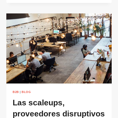
INNOVADORA
EN
EMPRESAS:
EVOLUCIÓN
Y
TENDENCIA
B2B
|
BLOG
Las scaleups,
proveedores disruptivos