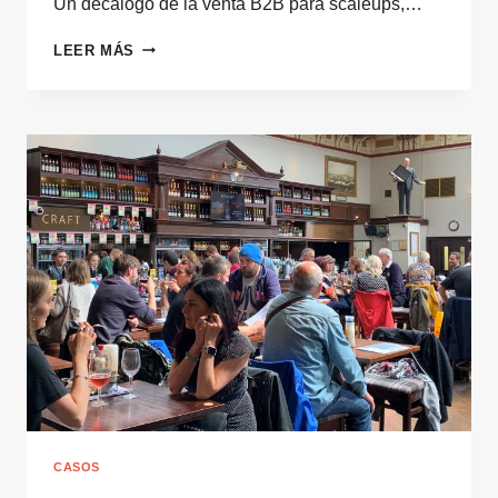
Un decálogo de la venta B2B para scaleups,…
DECÁLOGO
LEER MÁS
DE
LA
VENTA
B2B
PARA
SCALEUPS
CASOS