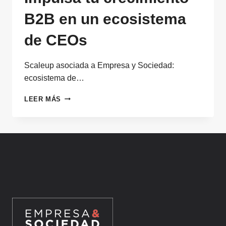
B2B en un ecosistema
de CEOs
Scaleup asociada a Empresa y Sociedad:
ecosistema de…
SCALEUP
LEER MÁS
ASOCIADA
A
EMPRESA
Y
SOCIEDAD:
IMPULSA
TU
CRECIMIENTO
B2B
EN
UN
ECOSISTEMA