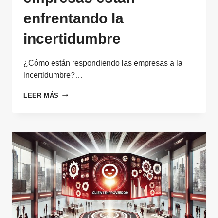
enfrentando la
incertidumbre
¿Cómo están respondiendo las empresas a la
incertidumbre?…
SOLUCIONES
LEER MÁS
QUE
YA
ESTÁN
FUNCIONANDO:
CÓMO
LAS
EMPRESAS
ESTÁN
ENFRENTANDO
LA
INCERTIDUMBRE