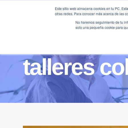
Saltar
Este sitio web almacena cookies en tu PC. Esta
al
otras redes. Para conocer más acerca de las coo
HOME
contenido
No haremos seguimiento de tu info
solo una pequeña cookie para que 
talleres c