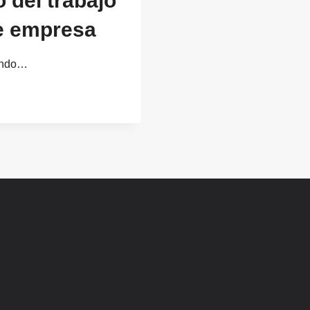
 del trabajo
de empresa
uando…