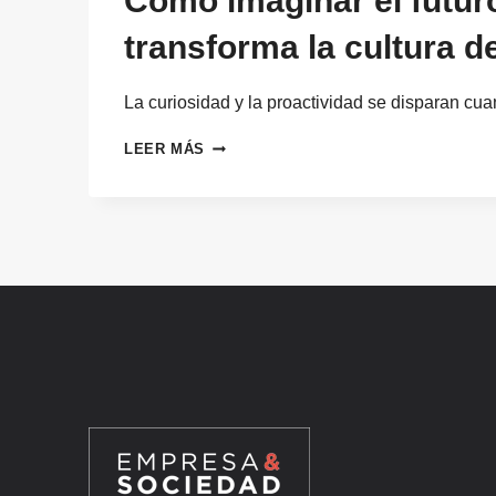
Cómo imaginar el futuro
transforma la cultura 
La curiosidad y la proactividad se disparan c
CÓMO
LEER MÁS
IMAGINAR
EL
FUTURO
DEL
TRABAJO
TRANSFORMA
LA
CULTURA
DE
EMPRESA