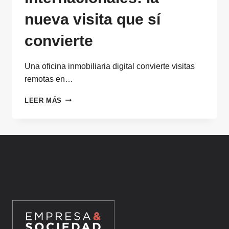
nueva visita que sí
convierte
Una oficina inmobiliaria digital convierte visitas
remotas en…
OFICINA
LEER MÁS
INMOBILIARIA
DIGITAL
PARA
CLIENTES
INTERNACIONALES:
LA
NUEVA
VISITA
QUE
SÍ
CONVIERTE