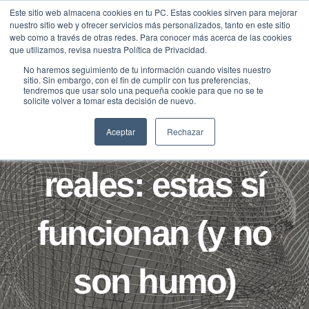
Saltar
Este sitio web almacena cookies en tu PC. Estas cookies sirven para mejorar
Traducir »
nuestro sitio web y ofrecer servicios más personalizados, tanto en este sitio
al
web como a través de otras redes. Para conocer más acerca de las cookies
contenido
que utilizamos, revisa nuestra Política de Privacidad.
No haremos seguimiento de tu información cuando visites nuestro
sitio. Sin embargo, con el fin de cumplir con tus preferencias,
tendremos que usar solo una pequeña cookie para que no se te
B2B
BLOG
solicite volver a tomar esta decisión de nuevo.
Soluciones de IA
Aceptar
Rechazar
reales: estas sí
funcionan (y no
son humo)