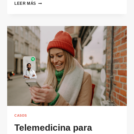
AUTOMATIZA
LEER MÁS
TU
RED
DE
ALUMNI:
PANEL,
MATCHING,
EMPLEO
Y
MONETIZACIÓN
CASOS
Telemedicina para