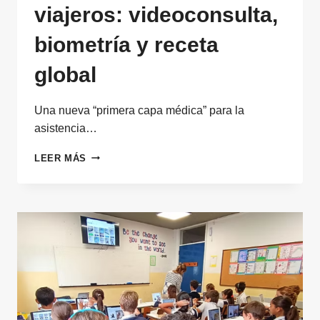
viajeros: videoconsulta,
biometría y receta
global
Una nueva “primera capa médica” para la
asistencia…
TELEMEDICINA
LEER MÁS
PARA
VIAJEROS:
VIDEOCONSULTA,
BIOMETRÍA
Y
RECETA
GLOBAL