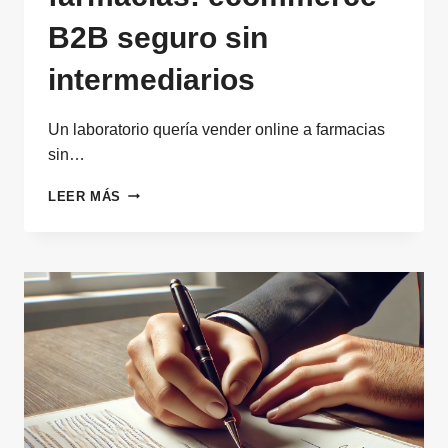
B2B seguro sin
intermediarios
Un laboratorio quería vender online a farmacias
sin…
VENTA
LEER MÁS
DIRECTA
DE
LABORATORIOS
A
FARMACIAS:
ECOMMERCE
B2B
SEGURO
SIN
INTERMEDIARIOS