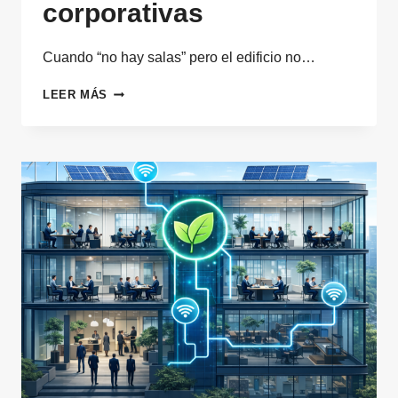
corporativas
Cuando “no hay salas” pero el edificio no…
SALAS
LEER MÁS
INTELIGENTES:
IA
PARA
DUPLICAR
DISPONIBILIDAD
Y
MEJORAR
COLABORACIÓN
EN
SEDES
CORPORATIVAS