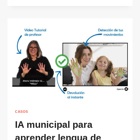
SERVICIO
PÚBLICO
PARA
APRENDER
LENGUA
DE
SIGNOS
SIN
CLASES
NI
HORARIOS
CASOS
IA municipal para
aprender lengua de