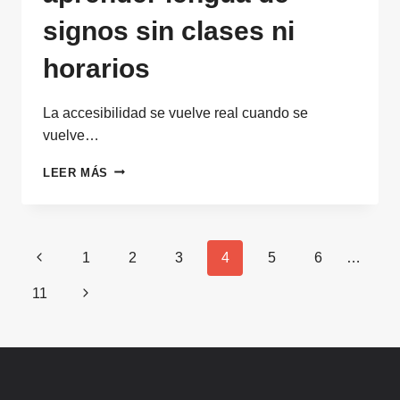
signos sin clases ni
horarios
La accesibilidad se vuelve real cuando se
vuelve…
IA
LEER MÁS
MUNICIPAL
PARA
APRENDER
LENGUA
Navegación
Página
1
2
3
4
5
6
…
DE
de
SIGNOS
anterior
Siguiente
11
SIN
página
CLASES
página
NI
HORARIOS