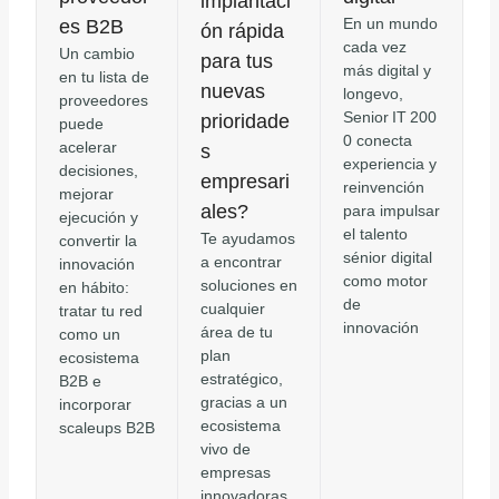
implantaci
En un mundo
es B2B
ón rápida
cada vez
Un cambio
para tus
más digital y
en tu lista de
nuevas
longevo,
proveedores
Senior IT 200
prioridade
puede
0 conecta
acelerar
s
experiencia y
decisiones,
empresari
reinvención
mejorar
ales?
para impulsar
ejecución y
el talento
Te ayudamos
convertir la
sénior digital
a encontrar
innovación
como motor
soluciones en
en hábito:
de
cualquier
tratar tu red
innovación
área de tu
como un
plan
ecosistema
estratégico,
B2B e
gracias a un
incorporar
ecosistema
scaleups B2B
vivo de
empresas
innovadoras