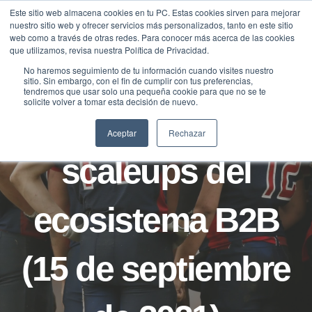
Saltar
Este sitio web almacena cookies en tu PC. Estas cookies sirven para mejorar
Traducir »
nuestro sitio web y ofrecer servicios más personalizados, tanto en este sitio
al
web como a través de otras redes. Para conocer más acerca de las cookies
contenido
que utilizamos, revisa nuestra Política de Privacidad.
No haremos seguimiento de tu información cuando visites nuestro
sitio. Sin embargo, con el fin de cumplir con tus preferencias,
NOTICIAS
tendremos que usar solo una pequeña cookie para que no se te
solicite volver a tomar esta decisión de nuevo.
Noticias sobre
Aceptar
Rechazar
scaleups del
ecosistema B2B
(15 de septiembre