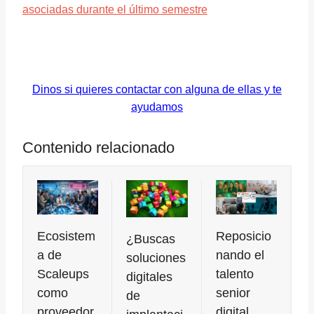
asociadas durante el último semestre
Dinos si quieres contactar con alguna de ellas y te
ayudamos
Contenido relacionado
Ecosistem
Reposicio
¿Buscas
a de
nando el
soluciones
Scaleups
talento
digitales
como
senior
de
proveedor
digital