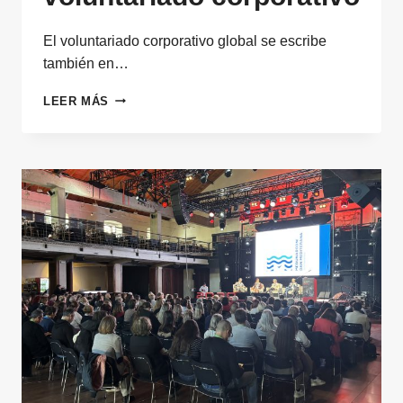
El voluntariado corporativo global se escribe
también en…
ESPAÑA
LEER MÁS
EN
EL
MAPA
GLOBAL
TAMBIÉN
DEL
VOLUNTARIADO
CORPORATIVO