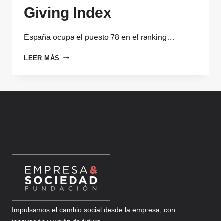
Giving Index
España ocupa el puesto 78 en el ranking…
FILANTROPÍA
LEER MÁS
EN
ESPAÑA
EN
2024,
SEGÚN
EL
WORLD
GIVING
INDEX
Impulsamos el cambio social desde la empresa, con
innovación y visión de futuro