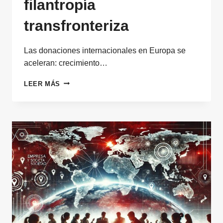
filantropía
transfronteriza
Las donaciones internacionales en Europa se
aceleran: crecimiento…
DONACIONES
LEER MÁS
INTERNACIONALES:
CRECIMIENTO,
ESTRATEGIAS
Y
EL
PAPEL
CLAVE
DE
LA
FILANTROPÍA
TRANSFRONTERIZA