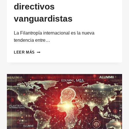
directivos
vanguardistas
La Filantropía internacional es la nueva
tendencia entre…
FILANTROPÍA
LEER MÁS
INTERNACIONAL:
LA
NUEVA
TENDENCIA
ENTRE
LOS
DIRECTIVOS
VANGUARDISTAS