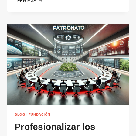
LEER MÁS
MBA:
APOYA
A
TU
UNIVERSIDAD
CON
UNA
OPERATIVA
SENCILLA
QUE
GARANTICE
EL
CUMPLIMIENTO
NORMATIVO
Y
FISCAL
BLOG
|
FUNDACIÓN
Profesionalizar los