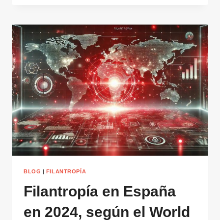
INTERNACIONAL:
CINCO
CLAVES
PARA
UN
IMPULSO
VITAL
A
LAS
GRANDES
CAUSAS
GLOBALES
BLOG
|
FILANTROPÍA
Filantropía en España
en 2024, según el World