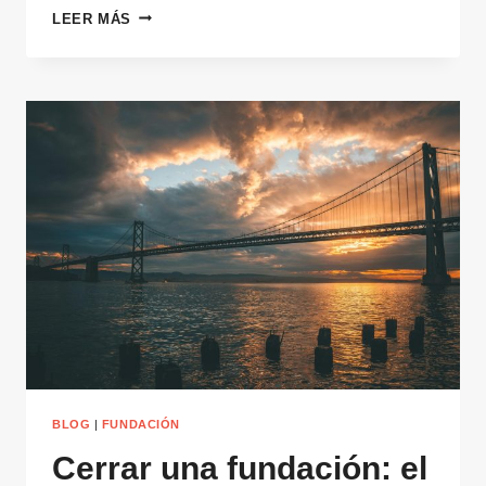
DEDUCCIÓN
LEER MÁS
FISCAL
DEL
80%
EN
DONACIONES:
LA
CLAVE
OCULTA
DE
LA
FILANTROPÍA
INTERNACIONAL
BLOG
|
FUNDACIÓN
Cerrar una fundación: el