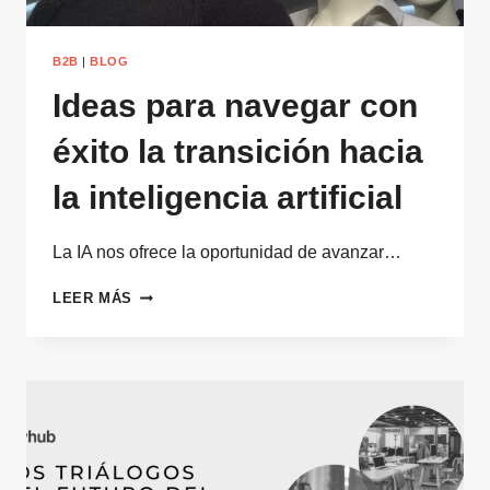
B2B
|
BLOG
Ideas para navegar con
éxito la transición hacia
la inteligencia artificial
La IA nos ofrece la oportunidad de avanzar…
IDEAS
LEER MÁS
PARA
NAVEGAR
CON
ÉXITO
LA
TRANSICIÓN
HACIA
LA
INTELIGENCIA