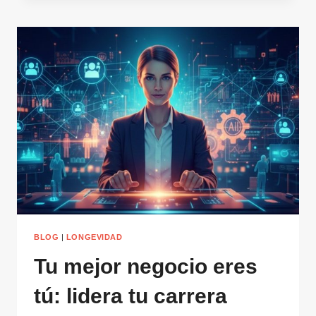
CÓMO
EVOLUCIONAN
LAS
ORGANIZACIONES
Y
SU
TALENTO
BLOG
|
LONGEVIDAD
Tu mejor negocio eres
tú: lidera tu carrera