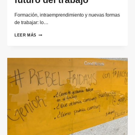
Formación, intraemprendimiento y nuevas formas
de trabajar: lo…
CÓMO
LEER MÁS
DEBE
PREPARARNOS
LA
EMPRESA
PARA
EL
FUTURO
DEL
TRABAJO