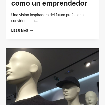
como un emprendedor
Una visión inspiradora del futuro profesional:
conviértete en…
TU
LEER MÁS
MEJOR
NEGOCIO
ERES
TÚ:
LIDERA
TU
CARRERA
COMO
UN
EMPRENDEDOR