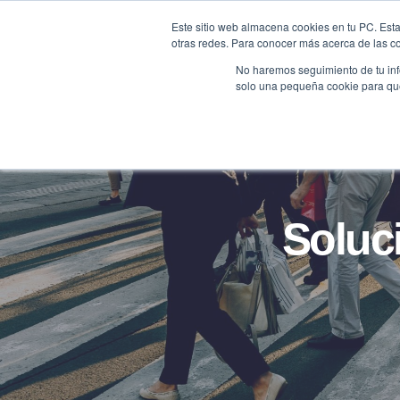
Saltar
Este sitio web almacena cookies en tu PC. Esta
al
otras redes. Para conocer más acerca de las coo
HOME
contenido
No haremos seguimiento de tu info
solo una pequeña cookie para que 
Soluc