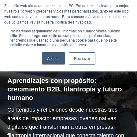
Saltar
Este sitio web almacena cookies en tu PC. Estas cookies sirven para mejorar
Traducir »
nuestro sitio web y ofrecer servicios más personalizados, tanto en este sitio
al
web como a través de otras redes. Para conocer más acerca de las cookies
contenido
que utilizamos, revisa nuestra Política de Privacidad.
No haremos seguimiento de tu información cuando visites nuestro
sitio. Sin embargo, con el fin de cumplir con tus preferencias,
tendremos que usar solo una pequeña cookie para que no se te
solicite volver a tomar esta decisión de nuevo.
El Blog de
Empresa y
Aceptar
Rechazar
Sociedad
Aprendizajes con propósito:
crecimiento B2B, filantropía y futuro
humano
Contenidos y reflexiones desde nuestras tres
áreas de impacto: empresas jóvenes nativas
digitales que transforman a otras empresas,
filantropía internacional que conecta talento con