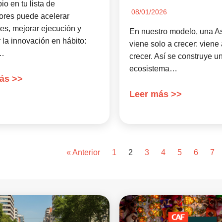
o en tu lista de
08/01/2026
ores puede acelerar
es, mejorar ejecución y
En nuestro modelo, una A
r la innovación en hábito:
viene solo a crecer: viene
u…
crecer. Así se construye u
ecosistema…
ás >>
Leer más >>
« Anterior
1
2
3
4
5
6
7