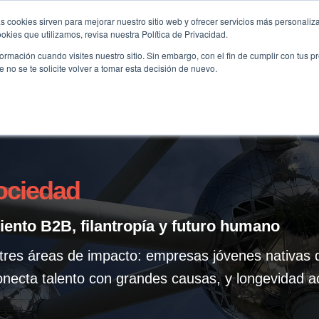
s cookies sirven para mejorar nuestro sitio web y ofrecer servicios más personaliza
kies que utilizamos, revisa nuestra Política de Privacidad.
B2B
FILANTROPÍA
LONGEVIDAD
AGENDA
ME
rmación cuando visites nuestro sitio. Sin embargo, con el fin de cumplir con tus 
no se te solicite volver a tomar esta decisión de nuevo.
ociedad
iento B2B, filantropía y futuro humano
tres áreas de impacto: empresas jóvenes nativas d
conecta talento con grandes causas, y longevidad a