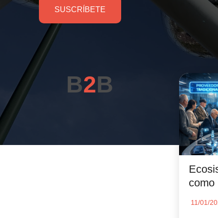
SUSCRÍBETE
B
2
B
Ecosi
como 
11/01/2