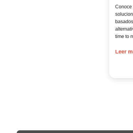
Conoce 
solucio
basados
alternat
time to 
Leer m