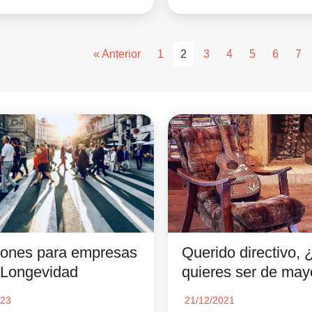
« Anterior
1
2
3
4
5
6
7
iones para empresas
Querido directivo, 
 Longevidad
quieres ser de may
023
21/12/2021