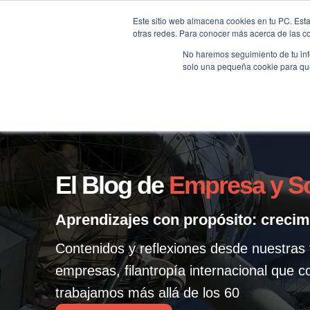
Saltar
Este sitio web almacena cookies en tu PC. Esta
al
otras redes. Para conocer más acerca de las coo
HOME
contenido
No haremos seguimiento de tu info
solo una pequeña cookie para que 
El Blog de
Empresa y S
Aprendizajes con propósito: crecim
Contenidos y reflexiones desde nuestras 
empresas, filantropía internacional que 
trabajamos más allá de los 60