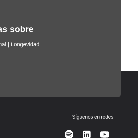
as sobre
nal
|
Longevidad
Síguenos en redes