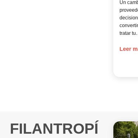
Un cambi
proveed
decision
converti
tratar t
Leer m
FILANTROPÍ