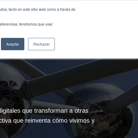
Traducir »
dos, tanto en este sitio web como a través de
DIOS
FUNDACIÓN
CLUB
CONTACTO
preferencias, tendremos que usar
Aceptar
Rechazar
igitales que transforman a otras
ctiva que reinventa cómo vivimos y