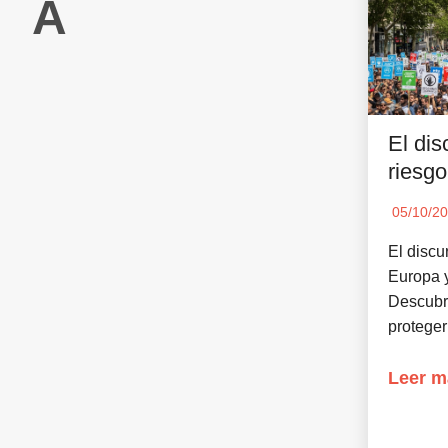
A
El dis
riesg
05/10/2
El disc
Europa 
Descubr
proteger
Leer m