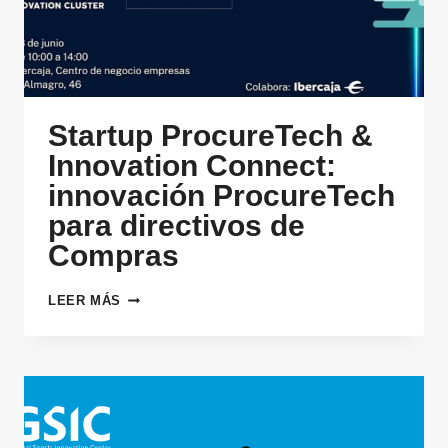
MEDITERRÁNEO
Startup ProcureTech &
Innovation Connect:
innovación ProcureTech
para directivos de
Compras
STARTUP
LEER MÁS
PROCURETECH
&
INNOVATION
CONNECT:
INNOVACIÓN
PROCURETECH
PARA