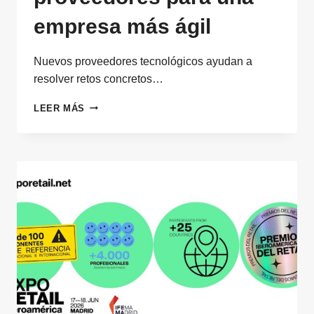
empresa más ágil
Nuevos proveedores tecnológicos ayudan a
resolver retos concretos…
EMPRESAS
LEER MÁS
NATIVAS
DIGITALES:
NUEVOS
PROVEEDORES
PARA
UNA
EMPRESA
MÁS
ÁGIL