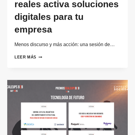
reales activa soluciones
digitales para tu
empresa
Menos discurso y más acción: una sesión de…
SEVILLA
LEER MÁS
ENCIENDE
MECHAS
CON
CTX:
CUANDO
COMPARTIR
CASOS
REALES
ACTIVA
SOLUCIONES
DIGITALES
PARA
TU