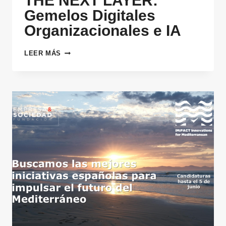
THE NEXT LAYER:
Gemelos Digitales
Organizacionales e IA
THE
LEER MÁS
NEXT
LAYER:
GEMELOS
DIGITALES
ORGANIZACIONALES
E
IA