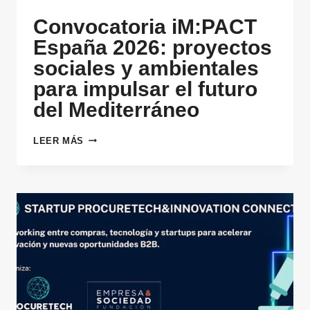
Convocatoria iM:PACT
España 2026: proyectos
sociales y ambientales
para impulsar el futuro
del Mediterráneo
CONVOCATORIA
LEER MÁS
IM:PACT
ESPAÑA
2026:
PROYECTOS
SOCIALES
Y
AMBIENTALES
PARA
IMPULSAR
EL
FUTURO
DEL