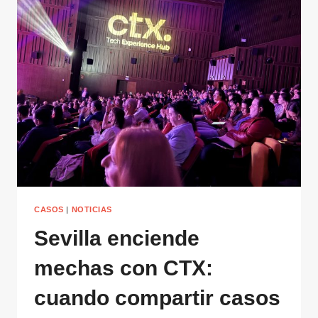
Y
ORGANIZACIONES
PREPARADOS
PARA
LA
IA
CASOS
|
NOTICIAS
Sevilla enciende
mechas con CTX:
cuando compartir casos