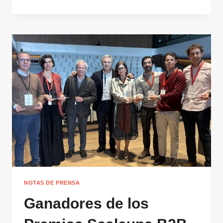
DE
FUTURO
QUE
YA
ESTÁ
EN
PRODUCCIÓN:
4
CASOS
FINALISTAS
QUE
MARCAN
EL
ESTÁNDAR
NOTAS DE PRENSA
Ganadores de los