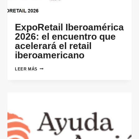
ExpoRetail Iberoamérica
2026: el encuentro que
acelerará el retail
iberoamericano
EXPORETAIL
LEER MÁS
IBEROAMÉRICA
2026:
EL
ENCUENTRO
QUE
ACELERARÁ
EL
RETAIL
IBEROAMERICANO