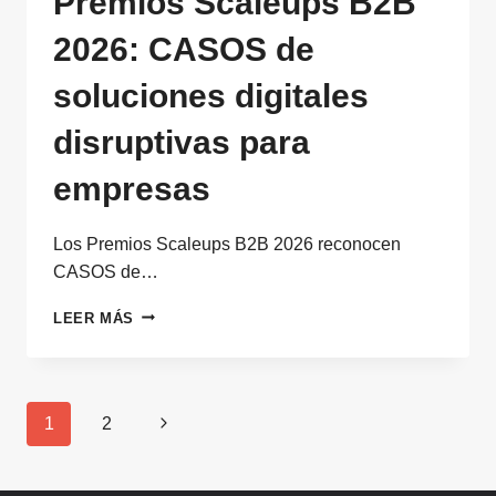
Premios Scaleups B2B
2026: CASOS de
soluciones digitales
disruptivas para
empresas
Los Premios Scaleups B2B 2026 reconocen
CASOS de…
GANADORES
LEER MÁS
DE
LOS
PREMIOS
SCALEUPS
Navegación
Siguiente
1
2
B2B
de
2026:
página
CASOS
página
DE