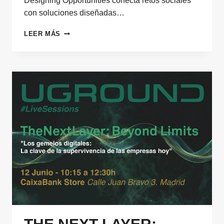
Designing Opportunities conecta retos sociales
con soluciones diseñadas…
DESIGNING
LEER MÁS
OPPORTUNITIES,
INNOVACIÓN
ABIERTA
PARA
RESOLVER
RETOS
SOCIALES
EN
COMUNIDADES
VULNERABLES