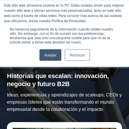
Saltar
Este sitio web almacena cookies en tu PC. Estas cookies sirven para mejorar
Traducir »
nuestro sitio web y ofrecer servicios más personalizados, tanto en este sitio
al
web como a través de otras redes. Para conocer más acerca de las cookies
contenido
que utilizamos, revisa nuestra Política de Privacidad.
No haremos seguimiento de tu información cuando visites nuestro
sitio. Sin embargo, con el fin de cumplir con tus preferencias,
tendremos que usar solo una pequeña cookie para que no se te
solicite volver a tomar esta decisión de nuevo.
Casos de
Empresa y
Aceptar
Rechazar
Sociedad
Historias que escalan: innovación,
negocio y futuro B2B
Ideas, experiencias y aprendizajes de scaleups, CEOs y
empresas líderes que están transformando el mundo
empresarial desde la colaboración y el impacto